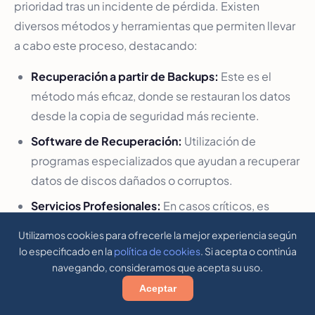
prioridad tras un incidente de pérdida. Existen
diversos métodos y herramientas que permiten llevar
a cabo este proceso, destacando:
Recuperación a partir de Backups:
Este es el
método más eficaz, donde se restauran los datos
desde la copia de seguridad más reciente.
Software de Recuperación:
Utilización de
programas especializados que ayudan a recuperar
datos de discos dañados o corruptos.
Servicios Profesionales:
En casos críticos, es
posible recurrir a empresas que se dedican a la
Utilizamos cookies para ofrecerle la mejor experiencia según
recuperación de datos, las cuales utilizan técnicas
lo especificado en la
política de cookies
. Si acepta o continúa
avanzadas para restaurar la información.
navegando, consideramos que acepta su uso.
Aceptar
Es crucial ejecutar pruebas regulares de recuperación