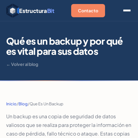
Estructura
Bit
Contacto
Qué es un backup y por qué
es vital para sus datos
← Volver al blog
Inicio
/
Blog
/
Que Es Un Backup
Un backup es una copia de seguridad de datos
valiosos que se realiza para proteger la información en
caso de pérdida, fallo técnico o ataque. Estas copias