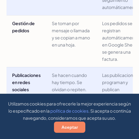
seguimiento
automáticamente
Gestión de
Se toman por
Los pedidos se
pedidos
mensaje o llamada
registran
y se copian a mano
automáticamente
en una hoja.
en Google Sheets
se genera una
factura.
Publicaciones
Se hacen cuando
Las publicaciones
en redes
hay tiempo. Se
programan y
sociales
olvidan o repiten.
publican
automáticamente
Utilizamos cookies para ofrecerle la mejor experiencia según
en días y horarios
lo especificado en la
política de cookies
. Si acepta o continúa
definidos.
navegando, consideramos que acepta su uso.
Agendas o
El cliente reserva,
Se sincroniza
Aceptar
reservas
pero hay que
automáticamente