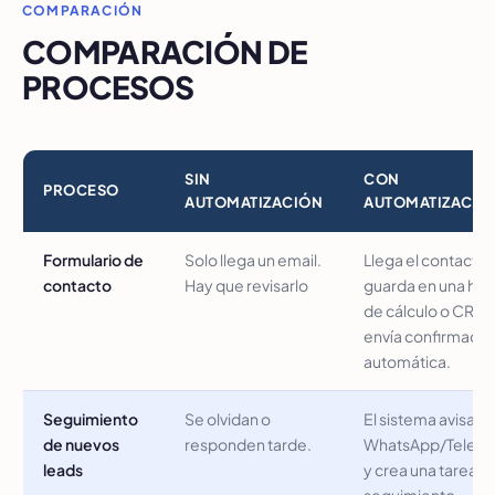
COMPARACIÓN
COMPARACIÓN DE
PROCESOS
SIN
CON
PROCESO
AUTOMATIZACIÓN
AUTOMATIZACIÓ
Formulario de
Solo llega un email.
Llega el contacto,
contacto
Hay que revisarlo
guarda en una hoj
de cálculo o CRM,
envía confirmació
automática.
Seguimiento
Se olvidan o
El sistema avisa p
de nuevos
responden tarde.
WhatsApp/Teleg
leads
y crea una tarea d