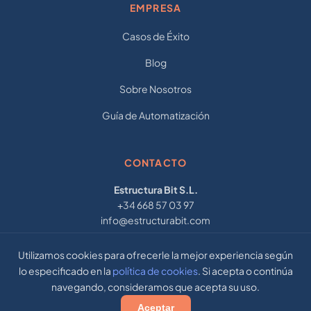
EMPRESA
Casos de Éxito
Blog
Sobre Nosotros
Guía de Automatización
CONTACTO
Estructura Bit S.L.
+34 668 57 03 97
info@estructurabit.com
Barcelona · Madrid · Buenos Aires
Utilizamos cookies para ofrecerle la mejor experiencia según
lo especificado en la
política de cookies
. Si acepta o continúa
navegando, consideramos que acepta su uso.
© 2026 Estructura Bit S.L. — Todos los derechos reservados
Aceptar